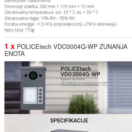
Namestitev: nadometna
Dimenzije izdelka: 260 mm × 170 mm × 15 mm
Obratovalna temperatura: od -10 ° C do + 55 ° C
Obratovalna vlaga: 10% RH – 95% RH
Poraba energije: <1,5 W (v pripravljenosti), ≤7W (v delovanju)
Neto teža: 770g
1 x
POLICEtech VDO3004Q-WP ZUNANJA
ENOTA