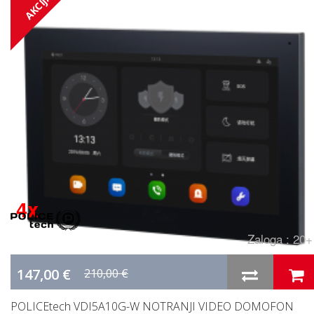
AKCIJA
4 x
Zaloga : 20+
147,00 €
210,00 €
POLICEtech VDI5A10G-W NOTRANJI VIDEO DOMOFON