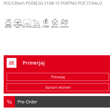
POLICEtech POE8E2G-110W 10 PORTNO POE STIKALO
Primerjaj
Primerjaj
Izprazni seznam
Pre-Order
%