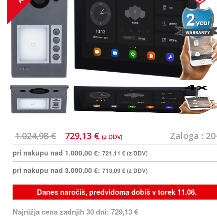
1.024,98 €
729,13 €
Zaloga : 20
(z DDV)
pri nakupu nad 1.000,00 €:
721,11 €
(z DDV)
pri nakupu nad 3.000,00 €:
713,09 €
(z DDV)
Danes naročiš, predvidoma dobiš v torek 11.08.
Najnižja cena zadnjih 30 dni: 729,13 €