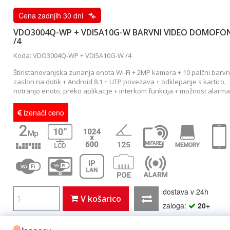
Cena zadnjih 30 dni
VDO3004Q-WP + VDI5A10G-W BARVNI VIDEO DOMOFO
/4
Koda: VDO3004Q-WP + VDI5A10G-W /4
Štiristanovanjska zunanja enota Wi-Fi + 2MP kamera + 10 palčni barvn
zaslon na dotik + Android 8.1 + UTP povezava + odklepanje s kartico,
notranjo enoto, preko aplikacije + interkom funkcija + možnost alarma
izenači ceno
dostava v 24h
V košarico
zaloga:
20+