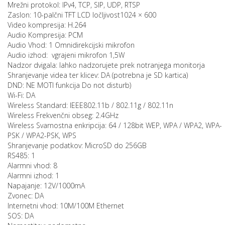
Mrežni protokol: IPv4, TCP, SIP, UDP, RTSP
Zaslon: 10-palčni TFT LCD ločljivost1024 × 600
Video kompresija: H.264
Audio Kompresija: PCM
Audio Vhod: 1 Omnidirekcijski mikrofon
Audio izhod: vgrajeni mikrofon 1,5W
Nadzor dvigala: lahko nadzorujete prek notranjega monitorja
Shranjevanje videa ter klicev: DA (potrebna je SD kartica)
DND: NE MOTI funkcija Do not disturb)
Wi-Fi: DA
Wireless Standard: IEEE802.11b / 802.11g / 802.11n
Wireless Frekvenčni obseg: 2.4GHz
Wireless Svarnostna enkripcija: 64 / 128bit WEP, WPA / WPA2, WPA-
PSK / WPA2-PSK, WPS
Shranjevanje podatkov: MicroSD do 256GB
RS485: 1
Alarmni vhod: 8
Alarmni izhod: 1
Napajanje: 12V/1000mA
Zvonec: DA
Internetni vhod: 10M/100M Ethernet
SOS: DA