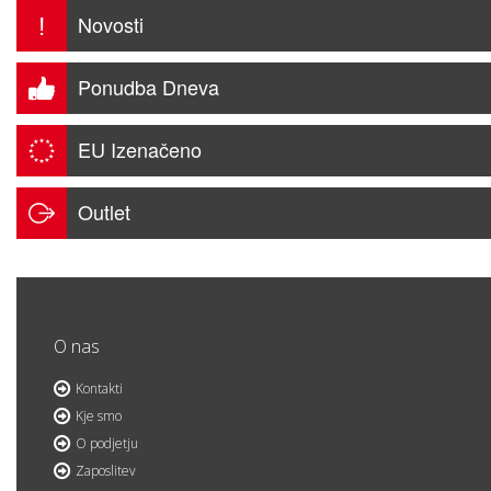
Novosti
!
Ponudba Dneva
EU Izenačeno
Outlet
O nas
Kontakti
Kje smo
O podjetju
Zaposlitev