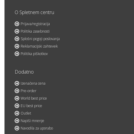
O Spletnem centru
Prijava/registracija
Politika zasebnosti
Splošni pogoji poslovanja
Reklamacijski zahtevek
Politika piškotkov
Dodatno
Izenačena cena
Pre-order
World best price
EU best price
Outlet
Napiši mnenje
Navodila za uporabo